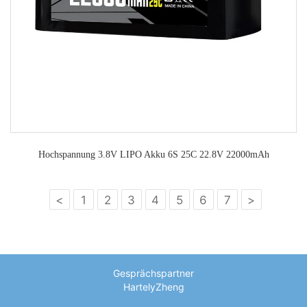
Hochspannung 3.8V LIPO Akku 6S 25C 22.8V 22000mAh
<
1
2
3
4
5
6
7
>
Gesprächspartner
HartelyZheng