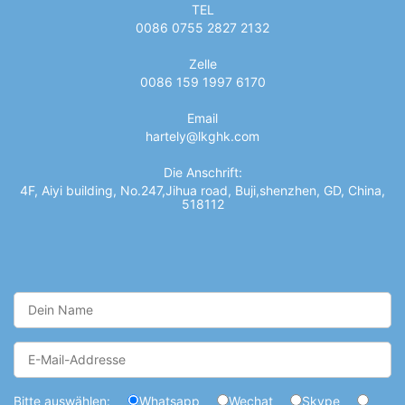
TEL
0086 0755 2827 2132
Zelle
0086 159 1997 6170
Email
hartely@lkghk.com
Die Anschrift:
4F, Aiyi building, No.247,Jihua road, Buji,shenzhen, GD, China,
518112
Bitte auswählen:
Whatsapp
Wechat
Skype