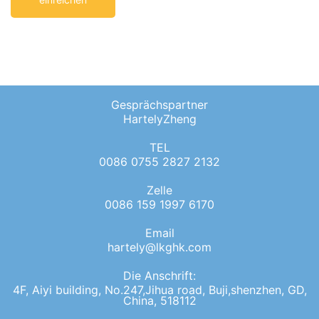
Gesprächspartner
HartelyZheng
TEL
0086 0755 2827 2132
Zelle
0086 159 1997 6170
Email
hartely@lkghk.com
Die Anschrift:
4F, Aiyi building, No.247,Jihua road, Buji,shenzhen, GD,
China, 518112