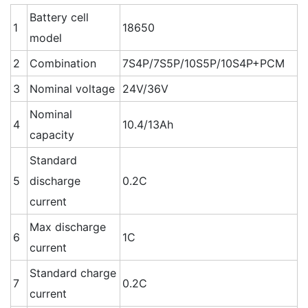
Battery cell
1
18650
model
2
Combination
7S4P/7S5P/10S5P/10S4P+PCM
3
Nominal voltage
24V/36V
Nominal
4
10.4/13Ah
capacity
Standard
5
discharge
0.2C
current
Max discharge
6
1C
current
Standard charge
7
0.2C
current