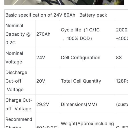
Basic specification of 24V 80Ah Battery pack
Nominal
Cycle life（1 C/1C
2000
Capacity @
270Ah
， 100% DOD）
-400
0.2C
Nominal
24V
Cell Configuration
8S
Voltage
Discharge
Cut-off
20V
Total Cell Quantity
128P
Voltage
Charge Cut-
29.2V
Dimensions(MM)
(cus
off Voltage
Recommend
Weight(Approx,including
Charge
50A(0.2C)
CUS