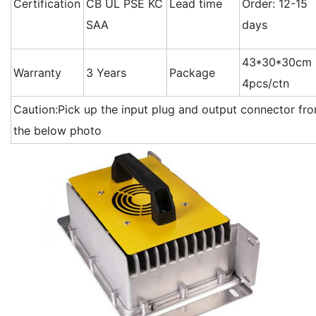
Certification
CB UL PSE KC
Lead time
Order: 12-15
SAA
days
43*30*30cm
Warranty
3 Years
Package
4pcs/ctn
Caution:Pick up the input plug and output connector fr
the below photo