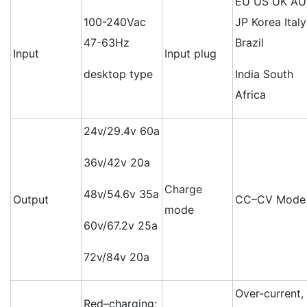
EU US UK AU
100-240Vac
JP Korea Italy
47-63Hz
Brazil
Input
Input plug
desktop type
India South
Africa
24v/29.4v 60a
36v/42v 20a
Charge
48v/54.6v 35a
Output
CC–CV Mode
mode
60v/67.2v 25a
72v/84v 20a
Over-current,
Red–charging;