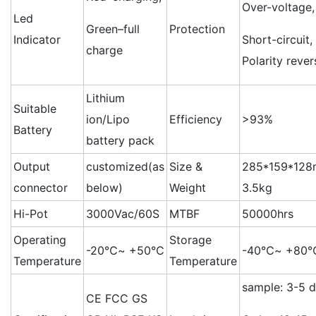
Over-voltage,
Led
Green–full
Protection
Indicator
Short-circuit,
charge
Polarity rever
Lithium
Suitable
ion/Lipo
Efficiency
>93%
Battery
battery pack
Output
customized(as
Size &
285*159*12
connector
below)
Weight
3.5kg
Hi-Pot
3000Vac/60S
MTBF
50000hrs
Operating
Storage
-20℃~ +50℃
-40℃~ +80
Temperature
Temperature
sample: 3-5 
CE FCC GS